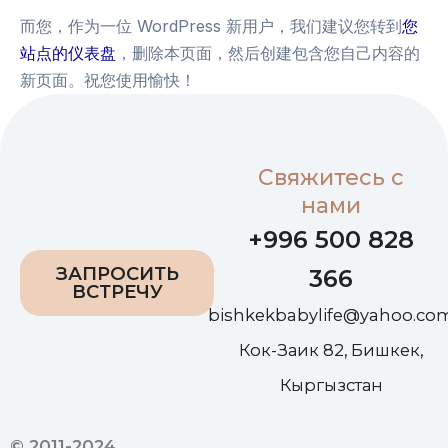
而您，作为一位 WordPress 新用户，我们建议您转到
您
站点的仪表盘
，删除本页面，然后创建包含您自己内容的
新页面。祝您使用愉快！
Свяжитесь с
нами
+996 500 828
ЗАПРОСИТЬ
366
ВСТРЕЧУ
bishkekbabylife@yahoo.co
Кок-Заик 82, Бишкек,
Кыргызстан
© 2011-2024